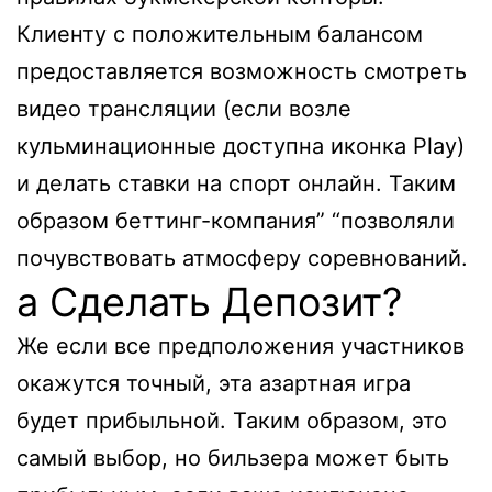
Клиенту с положительным балансом
предоставляется возможность смотреть
видео трансляции (если возле
кульминационные доступна иконка Play)
и делать ставки на спорт онлайн. Таким
образом беттинг-компания” “позволяли
почувствовать атмосферу соревнований.
а Сделать Депозит?
Же если все предположения участников
окажутся точный, эта азартная игра
будет прибыльной. Таким образом, это
самый выбор, но бильзера может быть