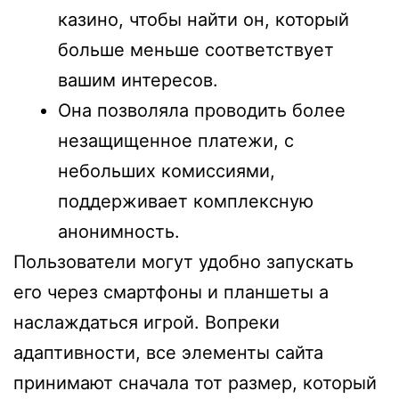
казино, чтобы найти он, который
больше меньше соответствует
вашим интересов.
Она позволяла проводить более
незащищенное платежи, с
небольших комиссиями,
поддерживает комплексную
анонимность.
Пользователи могут удобно запускать
его через смартфоны и планшеты а
наслаждаться игрой. Вопреки
адаптивности, все элементы сайта
принимают сначала тот размер, который