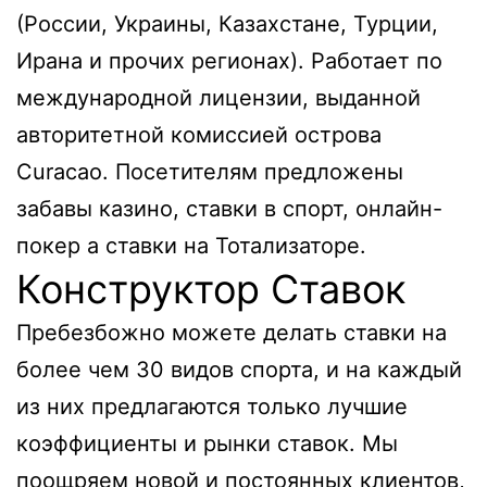
(России, Украины, Казахстане, Турции,
Ирана и прочих регионах). Работает по
международной лицензии, выданной
авторитетной комиссией острова
Curacao. Посетителям предложены
забавы казино, ставки в спорт, онлайн-
покер а ставки на Тотализаторе.
Конструктор Ставок
Пребезбожно можете делать ставки на
более чем 30 видов спорта, и на каждый
из них предлагаются только лучшие
коэффициенты и рынки ставок. Мы
поощряем новой и постоянных клиентов,