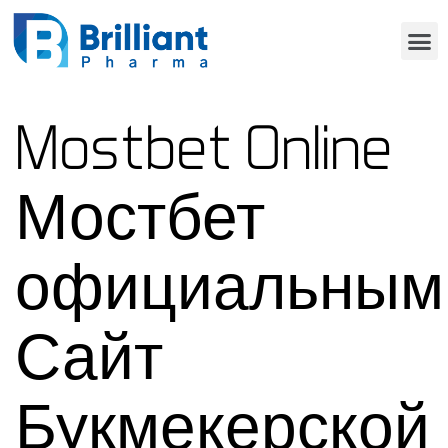
Mostbet Online
Мостбет
официальным
Сайт
Букмекерской