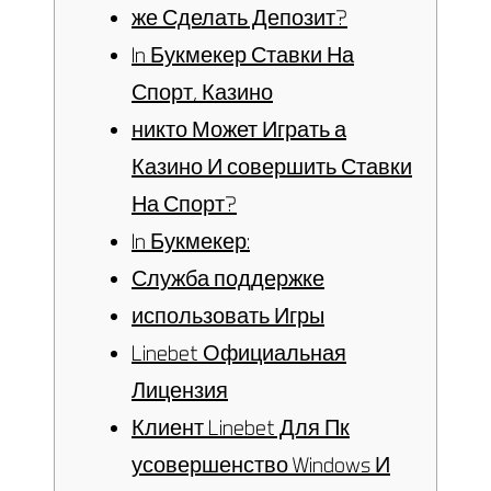
же Сделать Депозит?
In Букмекер Ставки На
Спорт, Казино
никто Может Играть а
Казино И совершить Ставки
На Спорт?
In Букмекер:
Служба поддержке
использовать Игры
Linebet Официальная
Лицензия
Клиент Linebet Для Пк
усовершенство Windows И