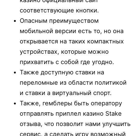
казино официальный сайт
соответствующие кнопки.
Опасным преимуществом
мобильной версии есть то, но она
открывается на таких компактных
устройствах, которые можно
прихватить с собой где угодно.
Также доступную ставки на
переломные из области политикой
и ставки а виртуальный спорт.
Также, гемблеры быть оператору
отправлять приплел казино Stake
отзыва, что позволит нами улучшить
сервис, а сделать игру возможный