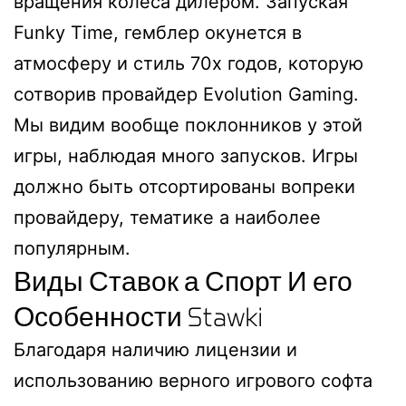
вращения колеса дилером. Запуская
Funky Time, гемблер окунется в
атмосферу и стиль 70х годов, которую
сотворив провайдер Evolution Gaming.
Мы видим вообще поклонников у этой
игры, наблюдая много запусков. Игры
должно быть отсортированы вопреки
провайдеру, тематике а наиболее
популярным.
Виды Ставок а Спорт И его
Особенности Stawki
Благодаря наличию лицензии и
использованию верного игрового софта