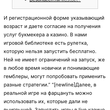
И регистрационной форме указывающий
возраст и даете согласие на получения
услуг букмекера а казино. В нами
игровой библиотеке есть рулетка,
которую нельзя запустить бесплатно.
Ней не имеет ограничений на запуск, же
в любое время новички и понимающие
гемблеры, могут попробовать применить
разные стратегии.” “[newline]Далее, в
реальной игре на фарцануть можно
использовать их, которые дали не
выигрышей. Запустить игры в live казино