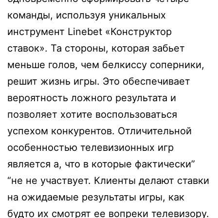
команды, используя уникальных
инструмент Linebet «Конструктор
ставок». Та стороны, которая забьет
меньше голов, чем белкиссу соперники,
решит жизнь игры. Это обеспечивает
вероятность ложного результата и
позволяет хотите воспользоваться
успехом конкурентов. Отличительной
особенностью телевизионных игр
является а, что в которые фактически”
“не не участвует. Клиенты делают ставки
на ожидаемые результаты игры, как
будто их смотрят ее вопреки телевизору.