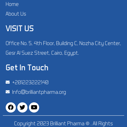
Home
About Us
VISIT US
Office No. 5, 4th Floor, Building C, Nozha City Center,
Gesr Al Suez Street, Cairo, Egypt.
Get In Touch
‪+201223222140‬
Info@brilliantpharma.org
Copyright 2023 Brilliant Pharma © . All Rights