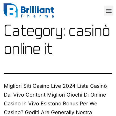
Category:
casinò
online it
Migliori Siti Casino Live 2024 Lista Casinò
Dal Vivo Content Migliori Giochi Di Online
Casino In Vivo Esistono Bonus Per We
Casino? Goditi Are Generally Nostra