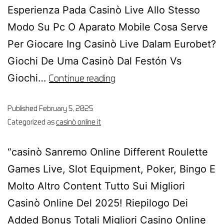
Esperienza Pada Casinò Live Allo Stesso
Modo Su Pc O Aparato Mobile Cosa Serve
Per Giocare Ing Casinò Live Dalam Eurobet?
Giochi De Uma Casinò Dal Festón Vs
Giochi…
Continue reading
Published
February 5, 2025
Categorized as
casinò online it
“casinò Sanremo Online Different Roulette
Games Live, Slot Equipment, Poker, Bingo E
Molto Altro Content Tutto Sui Migliori
Casinò Online Del 2025! Riepilogo Dei
Added Bonus Totali Migliori Casino Online